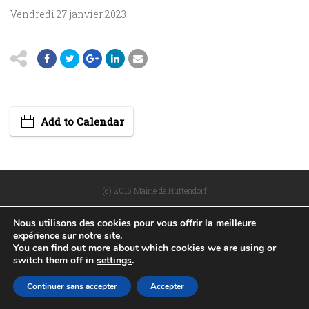
Vendredi 27 janvier 2023
Add to Calendar
(c) 2015 Mairie de Huttendorf
POLITIQUE DE CONFIDENTIALITÉ
PLAN DU SITE
Nous utilisons des cookies pour vous offrir la meilleure
MENTIONS LÉGALES
RÉALISÉ PAR WEB67
expérience sur notre site.
You can find out more about which cookies we are using or
switch them off in
settings
.
Continuer sans accepter
Accepter