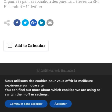
Organisée par l’association des parents d’élèves du RPI
Huttendorf – Uhlwiller
Add to Calendar
(c) 2015 Mairie de Huttendorf
POLITIQUE DE CONFIDENTIALITÉ
PLAN DU SITE
Nous utilisons des cookies pour vous offrir la meilleure
MENTIONS LÉGALES
RÉALISÉ PAR WEB67
expérience sur notre site.
You can find out more about which cookies we are using or
switch them off in
settings
.
Continuer sans accepter
Accepter