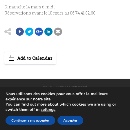
Dimanche 14 mars à midi
Réservations avant le 10 mars au 06.74.41.02.60
Add to Calendar
(c) 2015 Mairie de Huttendorf
Nous utilisons des cookies pour vous offrir la meilleure
POLITIQUE DE CONFIDENTIALITÉ
PLAN DU SITE
expérience sur notre site.
MENTIONS LÉGALES
RÉALISÉ PAR WEB67
You can find out more about which cookies we are using or
switch them off in
settings
.
Continuer sans accepter
Accepter