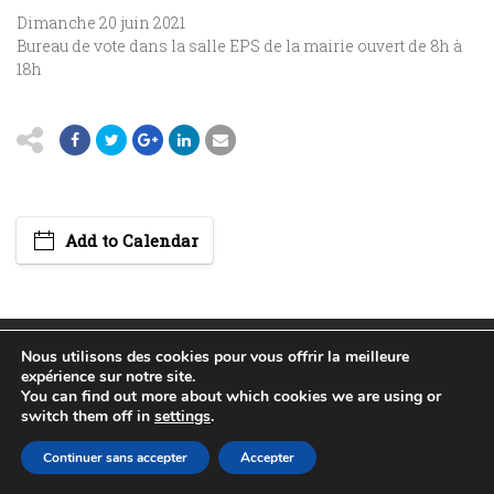
Dimanche 20 juin 2021
Bureau de vote dans la salle EPS de la mairie ouvert de 8h à
18h
Add to Calendar
(c) 2015 Mairie de Huttendorf
Nous utilisons des cookies pour vous offrir la meilleure
expérience sur notre site.
POLITIQUE DE CONFIDENTIALITÉ
PLAN DU SITE
You can find out more about which cookies we are using or
MENTIONS LÉGALES
RÉALISÉ PAR WEB67
switch them off in
settings
.
Continuer sans accepter
Accepter