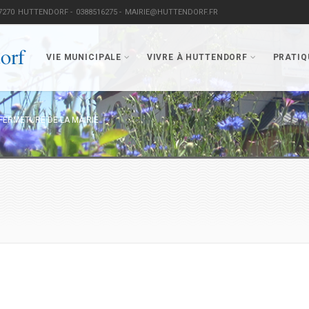
7270
HUTTENDORF -
0388516275 -
MAIRIE@HUTTENDORF.FR
VIE MUNICIPALE
VIVRE À HUTTENDORF
PRATIQ
FERMETURE DE LA MAIRIE