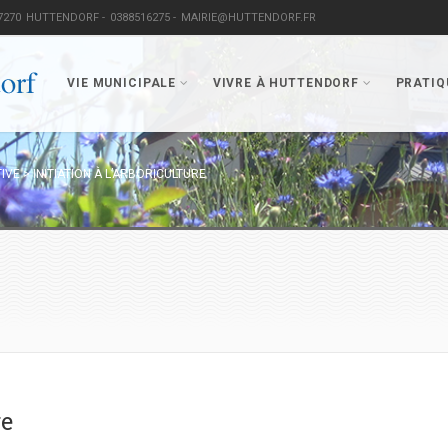
7270
HUTTENDORF -
0388516275 -
MAIRIE@HUTTENDORF.FR
VIE MUNICIPALE
VIVRE À HUTTENDORF
PRATIQ
TIVE
>
INITIATION À L’ARBORICULTURE
re