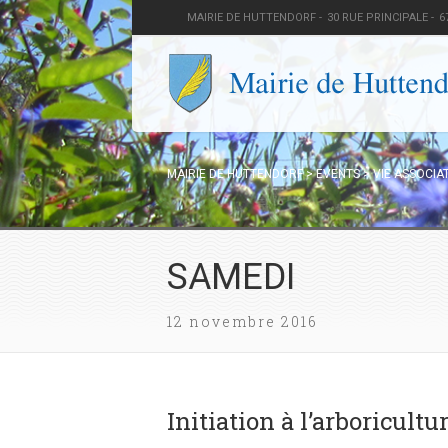
MAIRIE DE HUTTENDORF -
30 RUE PRINCIPALE -
6
MAIRIE DE HUTTENDORF
>
EVENTS
>
VIE ASSOCIA
SAMEDI
12 novembre 2016
Initiation à l’arboricultu