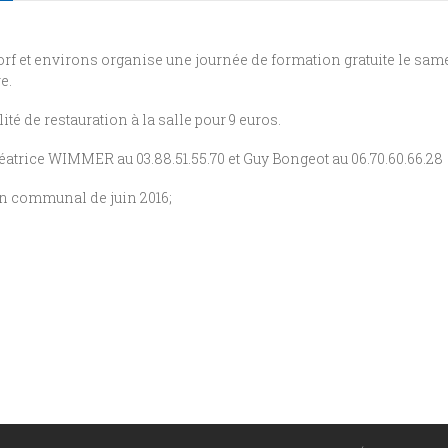
dorf et environs organise une journée de formation gratuite le sa
e.
ité de restauration à la salle pour 9 euros.
éatrice WIMMER au 03.88.51.55.70 et Guy Bongeot au 06.70.60.66.28
in communal de juin 2016;