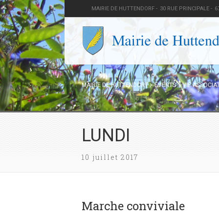
MAIRIE DE HUTTENDORF -
30 RUE PRINCIPALE -
6
MAIRIE DE HUTTENDORF
>
EVENTS
>
VIE ASSOCIA
LUNDI
10 juillet 2017
Marche conviviale