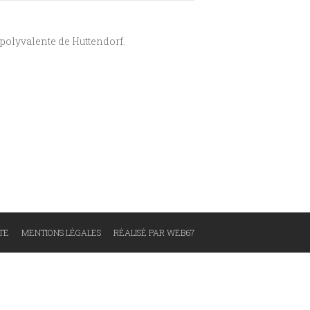
e polyvalente de Huttendorf.
ITE
MENTIONS LÉGALES
RÉALISÉ PAR WEB67