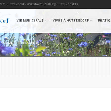
7270
HUTTENDORF -
0388516275 -
MAIRIE@HUTTENDORF.FR
VIE MUNICIPALE
VIVRE À HUTTENDORF
PRATIQ
TIVE
>
MARCHE CONVIVIALE