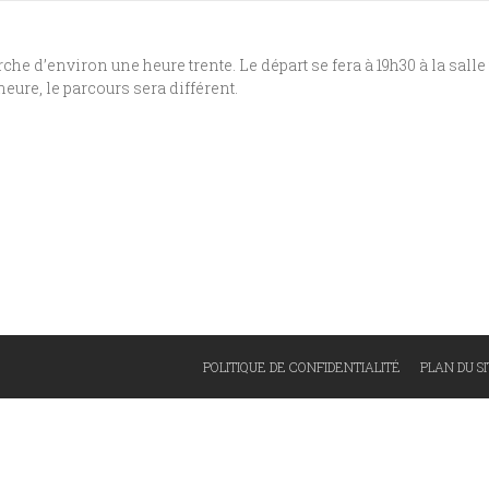
rche d’environ une heure trente. Le départ se fera à 19h30 à la sall
heure, le parcours sera différent.
POLITIQUE DE CONFIDENTIALITÉ
PLAN DU S