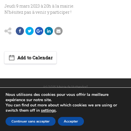
Jeudi 9 mars 2023 à 20h à la mairie.
N’hésitez pas à venir y participer !
Add to Calendar
(c) 2015 Mairie de Huttendorf
Nous utilisons des cookies pour vous offrir la meilleure
POLITIQUE DE CONFIDENTIALITÉ
PLAN DU SITE
expérience sur notre site.
MENTIONS LÉGALES
RÉALISÉ PAR WEB67
You can find out more about which cookies we are using or
switch them off in
settings
.
Continuer sans accepter
Accepter