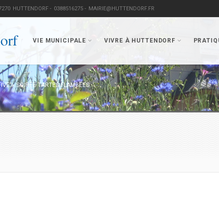
7270
HUTTENDORF -
0388516275 -
MAIRIE@HUTTENDORF.FR
VIE MUNICIPALE
VIVRE À HUTTENDORF
PRATIQ
TIVE
>
SOIRÉE TARTES FLAMBÉES