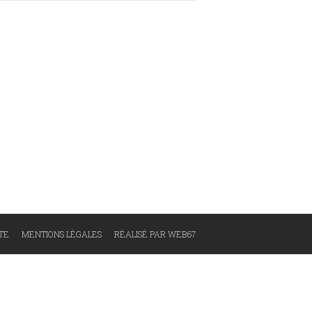
ITE
MENTIONS LÉGALES
RÉALISÉ PAR WEB67