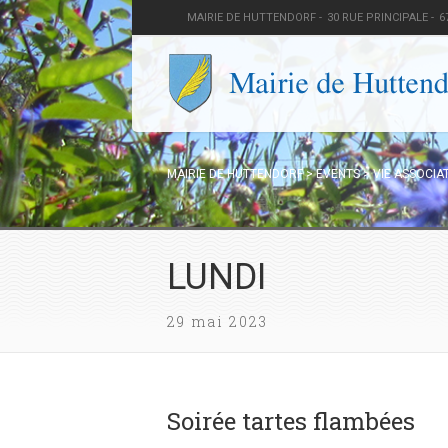
MAIRIE DE HUTTENDORF -
30 RUE PRINCIPALE -
6
MAIRIE DE HUTTENDORF
>
EVENTS
>
VIE ASSOCIA
LUNDI
29 mai 2023
Soirée tartes flambées