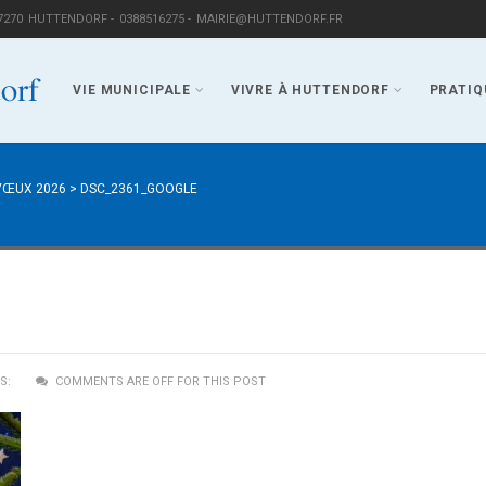
7270
HUTTENDORF -
0388516275 -
MAIRIE@HUTTENDORF.FR
VIE MUNICIPALE
VIVRE À HUTTENDORF
PRATIQ
VŒUX 2026
>
DSC_2361_GOOGLE
S:
COMMENTS ARE OFF FOR THIS POST