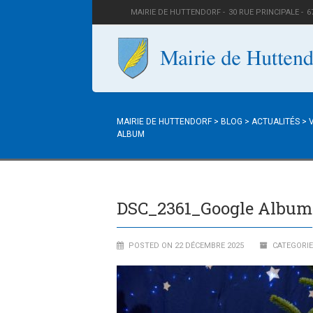
MAIRIE DE HUTTENDORF -
30 RUE PRINCIPALE -
6
MAIRIE DE HUTTENDORF
>
BLOG
>
ACTUALITÉS
>
ALBUM
DSC_2361_Google Album
POSTED ON 22 DÉCEMBRE 2025
CATEGORIE