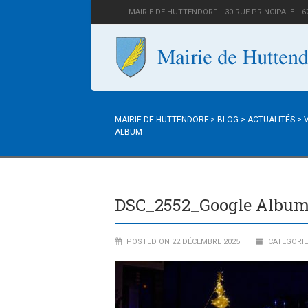
MAIRIE DE HUTTENDORF -
30 RUE PRINCIPALE -
6
MAIRIE DE HUTTENDORF
>
BLOG
>
ACTUALITÉS
>
ALBUM
DSC_2552_Google Albu
POSTED ON 22 DÉCEMBRE 2025
CATEGORIE