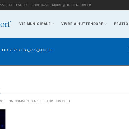
7270
HUTTENDORF -
0388516275 -
MAIRIE@HUTTENDORF.FR
VIE MUNICIPALE
VIVRE À HUTTENDORF
PRATIQ
VŒUX 2026
>
DSC_2552_GOOGLE
m
S:
COMMENTS ARE OFF FOR THIS POST