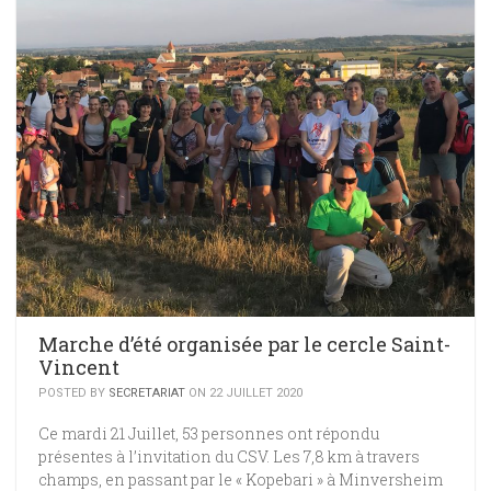
Marche d’été organisée par le cercle Saint-
Vincent
POSTED BY
SECRETARIAT
ON 22 JUILLET 2020
Ce mardi 21 Juillet, 53 personnes ont répondu
présentes à l’invitation du CSV. Les 7,8 km à travers
champs, en passant par le « Kopebari » à Minversheim