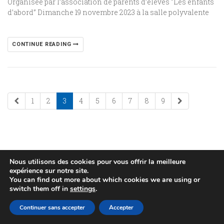
Organisée par l’association de parents d’élèves “Les enfants
d’abord” Dimanche 19 novembre 2023 à la salle polyvalente
CONTINUE READING
1
2
3
4
5
6
7
8
9
Nous utilisons des cookies pour vous offrir la meilleure
expérience sur notre site.
You can find out more about which cookies we are using or
(c) 2015 Mairie de Huttendorf
switch them off in
settings
.
POLITIQUE DE CONFIDENTIALITÉ
PLAN DU SITE
Continuer sans accepter
Accepter
MENTIONS LÉGALES
RÉALISÉ PAR WEB67