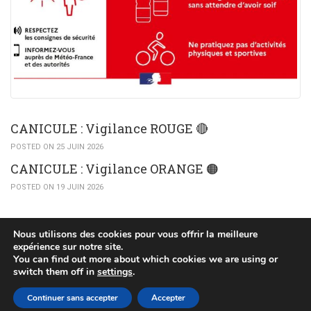
CANICULE : Vigilance ROUGE 🔴
POSTED ON 25 JUIN 2026
CANICULE : Vigilance ORANGE 🟠​
POSTED ON 19 JUIN 2026
Nous utilisons des cookies pour vous offrir la meilleure
expérience sur notre site.
You can find out more about which cookies we are using or
(c) 2015 Mairie de Huttendorf
switch them off in
settings
.
POLITIQUE DE CONFIDENTIALITÉ
PLAN DU SITE
Continuer sans accepter
Accepter
MENTIONS LÉGALES
RÉALISÉ PAR WEB67