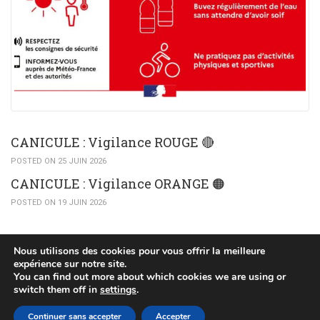
CANICULE : Vigilance ROUGE 🔴
POSTED ON 25 JUIN 2026
CANICULE : Vigilance ORANGE 🟠​
POSTED ON 19 JUIN 2026
Nous utilisons des cookies pour vous offrir la meilleure
expérience sur notre site.
You can find out more about which cookies we are using or
(c) 2015 Mairie de Huttendorf
switch them off in
settings
.
POLITIQUE DE CONFIDENTIALITÉ
PLAN DU SITE
Continuer sans accepter
Accepter
MENTIONS LÉGALES
RÉALISÉ PAR WEB67