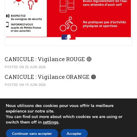
CANICULE : Vigilance ROUGE 🔴
POSTED ON 25 JUIN 2026
CANICULE : Vigilance ORANGE 🟠​
POSTED ON 19 JUIN 2026
Nous utilisons des cookies pour vous offrir la meilleure
expérience sur notre site.
You can find out more about which cookies we are using or
(c) 2015 Mairie de Huttendorf
switch them off in
settings
.
POLITIQUE DE CONFIDENTIALITÉ
PLAN DU SITE
Continuer sans accepter
Accepter
MENTIONS LÉGALES
RÉALISÉ PAR WEB67