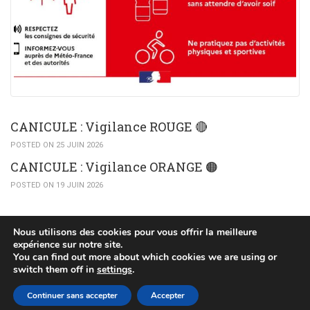
CANICULE : Vigilance ROUGE 🔴
POSTED ON 25 JUIN 2026
CANICULE : Vigilance ORANGE 🟠​
POSTED ON 19 JUIN 2026
Nous utilisons des cookies pour vous offrir la meilleure
expérience sur notre site.
You can find out more about which cookies we are using or
(c) 2015 Mairie de Huttendorf
switch them off in
settings
.
POLITIQUE DE CONFIDENTIALITÉ
PLAN DU SITE
Continuer sans accepter
Accepter
MENTIONS LÉGALES
RÉALISÉ PAR WEB67