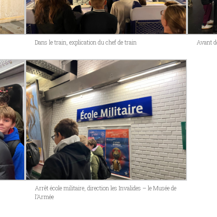
Dans le train, explication du chef de train
Avant d
Arrêt école militaire, direction les Invalides – le Musée de
l’Armée