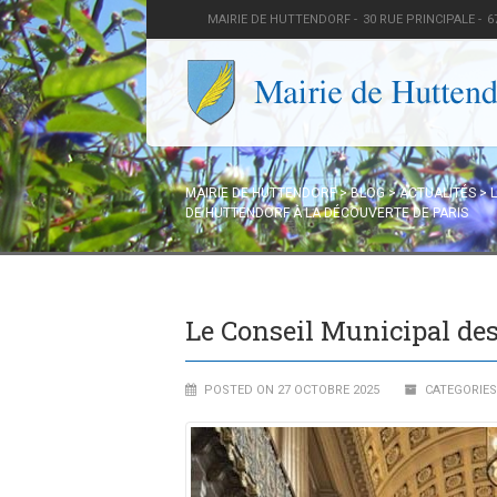
MAIRIE DE HUTTENDORF -
30 RUE PRINCIPALE -
6
MAIRIE DE HUTTENDORF
>
BLOG
>
ACTUALITÉS
>
DE HUTTENDORF À LA DÉCOUVERTE DE PARIS
Le Conseil Municipal des
POSTED ON 27 OCTOBRE 2025
CATEGORIES