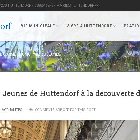
7270
HUTTENDORF -
0388516275 -
MAIRIE@HUTTENDORF.FR
VIE MUNICIPALE
VIVRE À HUTTENDORF
PRATIQ
LE CONSEIL MUNICIPAL DES JEUNES
 Jeunes de Huttendorf à la découverte d
:
ACTUALITÉS
COMMENTS ARE OFF FOR THIS POST