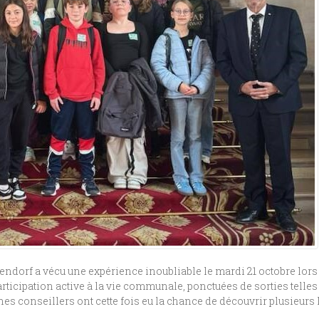
ndorf a vécu une expérience inoubliable le mardi 21 octobre lors 
ticipation active à la vie communale, ponctuées de sorties telles
nes conseillers ont cette fois eu la chance de découvrir plusieurs 