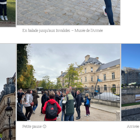
En balade jusqu’aux Invalides – Musée de l’Armée
Petite pause 🙂
Arrivée