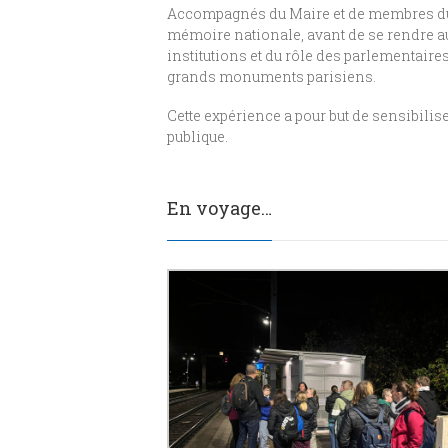
Accompagnés du Maire et de membres du Co
mémoire nationale, avant de se rendre a
institutions et du rôle des parlementaire
grands monuments parisiens.
Cette expérience a pour but de sensibilis
publique.
En voyage…