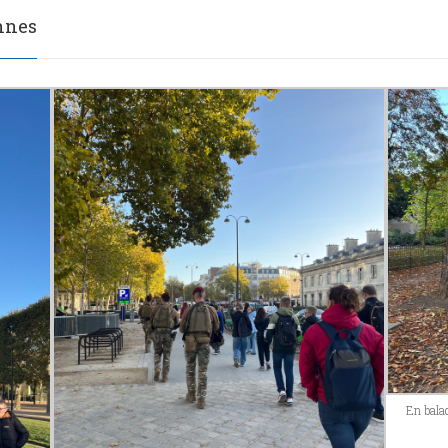
ennes
En bala