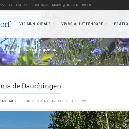
7270
HUTTENDORF -
0388516275 -
MAIRIE@HUTTENDORF.FR
VIE MUNICIPALE
VIVRE À HUTTENDORF
PRATIQ
RETROUVAILLES AVEC NOS AMIS DE
amis de Dauchingen
:
ACTUALITÉS
COMMENTS ARE OFF FOR THIS POST