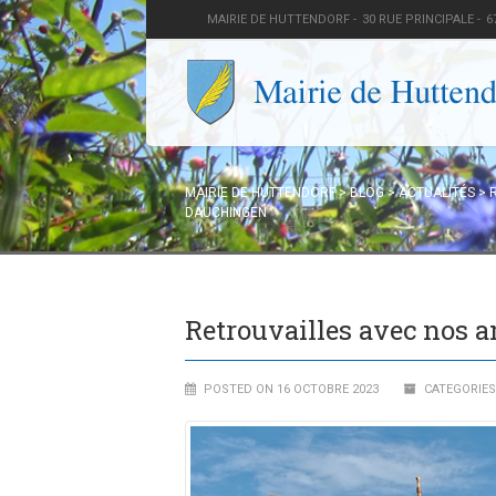
MAIRIE DE HUTTENDORF -
30 RUE PRINCIPALE -
6
MAIRIE DE HUTTENDORF
>
BLOG
>
ACTUALITÉS
>
DAUCHINGEN
Retrouvailles avec nos 
POSTED ON 16 OCTOBRE 2023
CATEGORIES