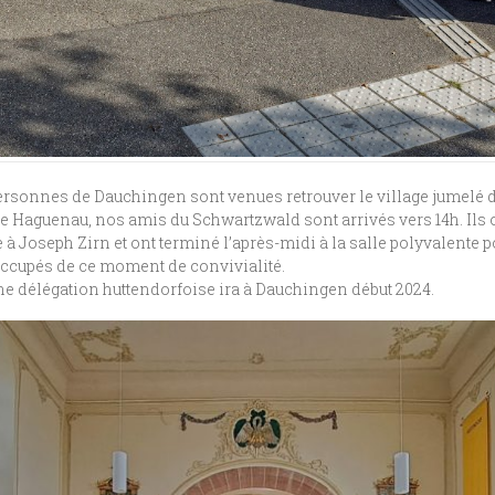
ersonnes de Dauchingen sont venues retrouver le village jumelé d
de Haguenau, nos amis du Schwartzwald sont arrivés vers 14h. Ils ont 
e à Joseph Zirn et ont terminé l’après-midi à la salle polyvalent
ccupés de ce moment de convivialité.
ne délégation huttendorfoise ira à Dauchingen début 2024.