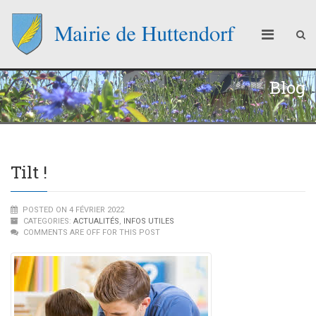
Blog
Tilt !
POSTED ON 4 FÉVRIER 2022
CATEGORIES:
ACTUALITÉS
,
INFOS UTILES
COMMENTS ARE OFF FOR THIS POST