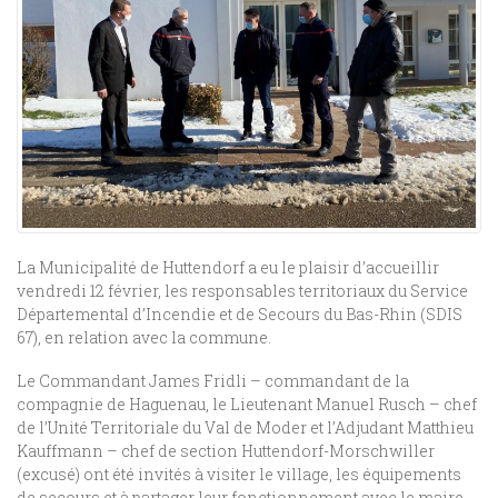
La Municipalité de Huttendo
rf a eu le plaisir
d’accueillir
vendredi 12 février, les responsables territoriaux du Service
Départemental d’Incendie et de Secours du Bas-Rhin (SDIS
67), en relation avec la commune.
Le Commandant James
Fridli
– commandant de la
compagnie de Haguenau
,
le Lieutenant Manuel
Ru
s
ch
– chef
de l’Unité
Territoriale du Val de Moder et l’Adjudant Matthieu
Kauffmann – chef de section Huttendorf-Morschwi
ller
(excusé) ont été invités à visiter
le village, l
es équipements
de secours et à partager
leur fonctionnement avec le maire